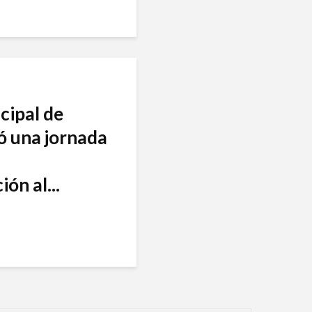
cipal de
ó una jornada
ón al...