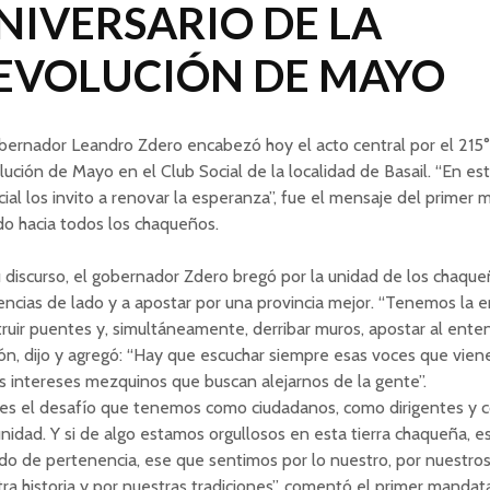
NIVERSARIO DE LA
EVOLUCIÓN DE MAYO
bernador Leandro Zdero encabezó hoy el acto central por el 215° 
ución de Mayo en el Club Social de la localidad de Basail. “En es
ial los invito a renovar la esperanza”, fue el mensaje del primer 
ido hacia todos los chaqueños.
 discurso, el gobernador Zdero bregó por la unidad de los chaqueñ
encias de lado y a apostar por una provincia mejor. “Tenemos la 
ruir puentes y, simultáneamente, derribar muros, apostar al ente
ión, dijo y agregó: “Hay que escuchar siempre esas voces que vie
s intereses mezquinos que buscan alejarnos de la gente”.
 es el desafío que tenemos como ciudadanos, como dirigentes y 
idad. Y si de algo estamos orgullosos en esta tierra chaqueña, e
do de pertenencia, ese que sentimos por lo nuestro, por nuestros
ra historia y por nuestras tradiciones”, comentó el primer mandatar