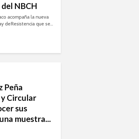
a del NBCH
aco acompaña la nueva
ay deResistencia que se...
nz Peña
y Circular
ocer sus
una muestra...