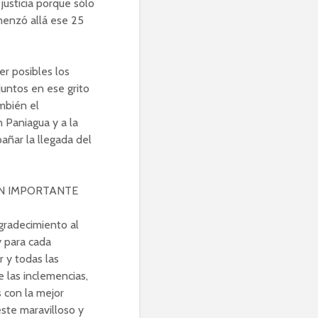
 justicia porque sólo
menzó allá ese 25
er posibles los
untos en ese grito
ambién el
 Paniagua y a la
añar la llegada del
AN IMPORTANTE
gradecimiento al
y para cada
 y todas las
 las inclemencias,
s con la mejor
este maravilloso y