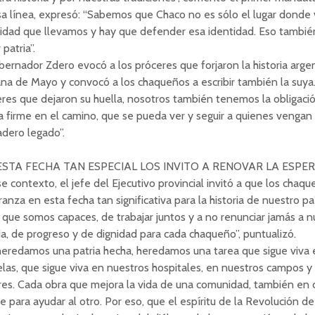
a línea, expresó: “Sabemos que Chaco no es sólo el lugar donde v
tidad que llevamos y hay que defender esa identidad. Eso tambié
 patria”.
bernador Zdero evocó a los próceres que forjaron la historia arge
na de Mayo y convocó a los chaqueños a escribir también la suy
res que dejaron su huella, nosotros también tenemos la obligaci
 firme en el camino, que se pueda ver y seguir a quienes vengan
dero legado”.
ESTA FECHA TAN ESPECIAL LOS INVITO A RENOVAR LA ESPE
e contexto, el jefe del Ejecutivo provincial invitó a que los chaq
anza en esta fecha tan significativa para la historia de nuestro paí
 que somos capaces, de trabajar juntos y a no renunciar jamás a 
cia, de progreso y de dignidad para cada chaqueño”, puntualizó.
eredamos una patria hecha, heredamos una tarea que sigue viva 
las, que sigue viva en nuestros hospitales, en nuestros campos y
res. Cada obra que mejora la vida de una comunidad, también en
e para ayudar al otro. Por eso, que el espíritu de la Revolución d