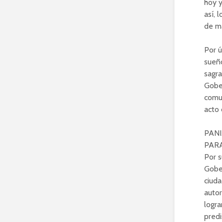
hoy y
así, 
de ma
Por ú
sueño
sagra
Gobe
comun
acto 
PANI
PARA
Por s
Gober
ciuda
autor
logra
predi