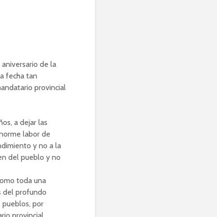
aniversario de la
ta fecha tan
mandatario provincial
os, a dejar las
enorme labor de
ndimiento y no a la
nen del pueblo y no
como toda una
s del profundo
 pueblos, por
io provincial.