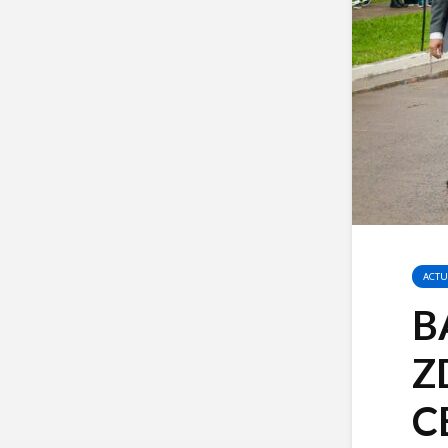
ACTU
B
Z
C