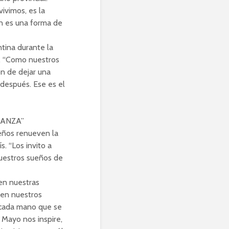
ivimos, es la
n es una forma de
ntina durante la
a. “Como nuestros
ón de dejar una
 después. Ese es el
RANZA”
ueños renueven la
s. “Los invito a
nuestros sueños de
en nuestras
 en nuestros
 cada mano que se
e Mayo nos inspire,