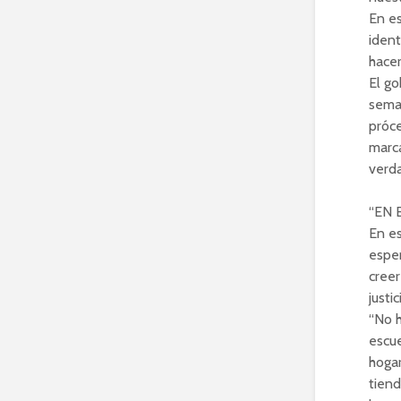
En es
iden
hacer
El go
sema
próce
marca
verda
“EN 
En es
esper
creer
justi
“No h
escue
hoga
tiend