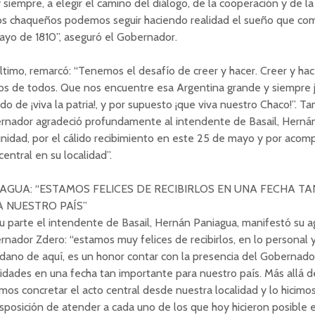
 siempre, a elegir el camino del diálogo, de la cooperación y de la
los chaqueños podemos seguir haciendo realidad el sueño que co
yo de 1810”, aseguró el Gobernador.
ltimo, remarcó: “Tenemos el desafío de creer y hacer. Creer y hac
s de todos. Que nos encuentre esa Argentina grande y siempre j
do de ¡viva la patria!, y por supuesto ¡que viva nuestro Chaco!”. T
rnador agradeció profundamente al intendente de Basail, Hernán
idad, por el cálido recibimiento en este 25 de mayo y por acomp
central en su localidad”.
AGUA: “ESTAMOS FELICES DE RECIBIRLOS EN UNA FECHA T
 NUESTRO PAÍS”
u parte el intendente de Basail, Hernán Paniagua, manifestó su a
nador Zdero: “estamos muy felices de recibirlos, en lo personal 
dano de aquí, es un honor contar con la presencia del Gobernador
idades en una fecha tan importante para nuestro país. Más allá de
mos concretar el acto central desde nuestra localidad y lo hicimo
sposición de atender a cada uno de los que hoy hicieron posible 