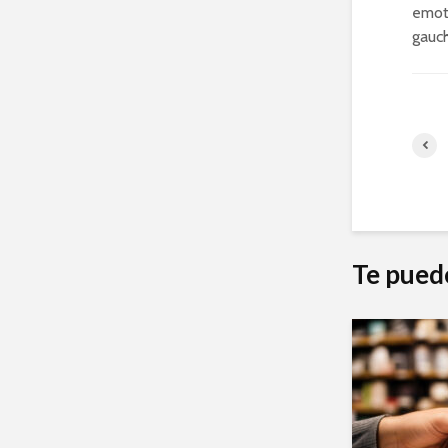
emoti
gauch
Te pued