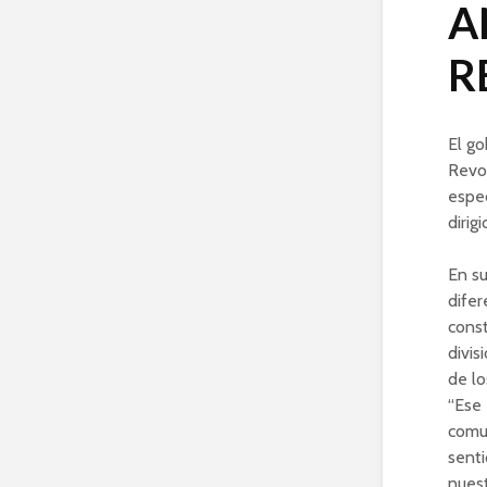
A
R
El go
Revol
espec
dirig
En su
difer
const
divis
de lo
“Ese
comun
senti
nuest