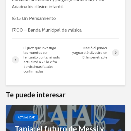
Ariadna kis clásico infantil.
16:15 Un Pensamiento
17:00 – Banda Municipal de Música
El juez que investiga
Nació el primer
las muertes por
yaguareté silvestre en
fentanilo contaminado
El Impenetrable
actualizó a 76 la cifra
de víctimas fatales
confirmadas
Te puede interesar
ACTUALIDAD
Tapia: el futuro de Messi y