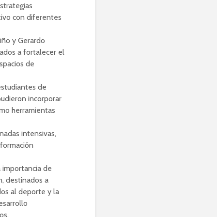
strategias
tivo con diferentes
tiño y Gerardo
ados a fortalecer el
spacios de
estudiantes de
pudieron incorporar
como herramientas
rnadas intensivas,
 formación
a importancia de
n, destinados a
os al deporte y la
sarrollo
os.