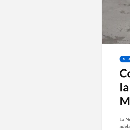
ACTU
Co
la
M
La Mu
adela