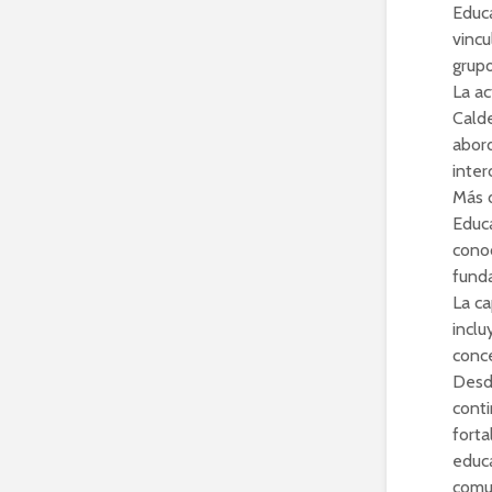
Educa
vincu
grupo
La ac
Calde
abor
inter
Más d
Educa
conoc
funda
La ca
inclu
conce
Desde
conti
forta
educ
comun