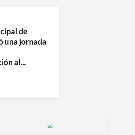
cipal de
ó una jornada
ón al...