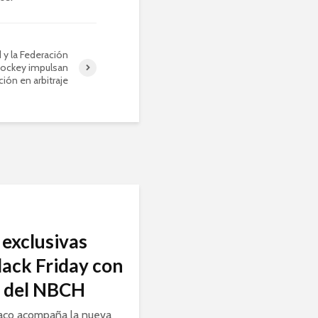
 y la Federación
ockey impulsan
ción en arbitraje
exclusivas
lack Friday con
a del NBCH
aco acompaña la nueva