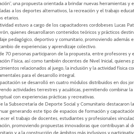
ción”, una propuesta orientada a brindar nuevas herramientas y e
ladas a los deportes alternativos, la recreación y el trabajo educa
s etarios.
tividad estuvo a cargo de los capacitadores cordobeses Lucas Pa
rón, quienes desarrollaron contenidos teóricos y prácticos destin
daje pedagógico, deportivo y comunitario, promoviendo además e
cambio de experiencias y aprendizaje colectivo.
e 70 personas participaron de la propuesta, entre profesores y 
ción Física, así como también docentes de Nivel Inicial, quienes 
imientos relacionados al juego, la inclusión y la actividad física 
mentales para el desarrollo integral.
pacitación se desarrolló en cuatro módulos distribuidos en dos jo
yendo actividades terrestres y acuáticas, permitiendo combinar la
ptual con experiencias prácticas y recreativas.
 la Subsecretaría de Deporte Social y Comunitario destacaron l
nuar generando este tipo de espacios de formación y capacitació
lecer el trabajo de docentes, estudiantes y profesionales vinculad
ación, promoviendo propuestas innovadoras que contribuyan al de
itario y a la construcción de ámbitos más inclusivos y participativ