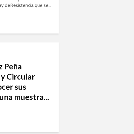
ay deResistencia que se...
nz Peña
y Circular
ocer sus
una muestra...