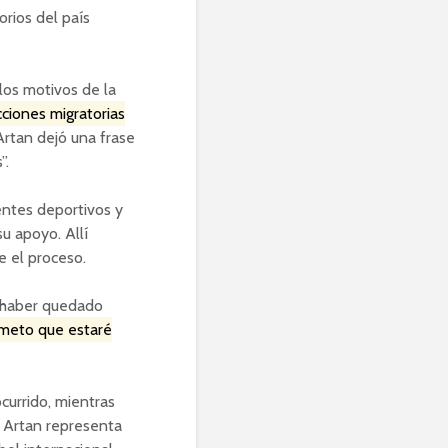
orios del país
los motivos de la
cciones migratorias
rtan dejó una frase
”.
gentes deportivos y
u apoyo. Allí
e el proceso.
a haber quedado
ometo que estaré
ocurrido, mientras
e Artan representa