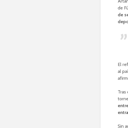
Artan
de F
de s
depo
El re
al pa
afirm
Tras 
torn
entre
entr
Sin a