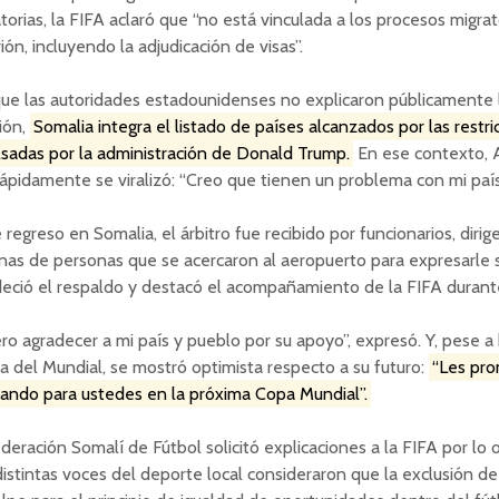
torias, la FIFA aclaró que “no está vinculada a los procesos migrat
rión, incluyendo la adjudicación de visas”.
ue las autoridades estadounidenses no explicaron públicamente 
ión,
Somalia integra el listado de países alcanzados por las restri
sadas por la administración de Donald Trump.
En ese contexto, A
ápidamente se viralizó: “Creo que tienen un problema con mi país
 regreso en Somalia, el árbitro fue recibido por funcionarios, diri
as de personas que se acercaron al aeropuerto para expresarle s
eció el respaldo y destacó el acompañamiento de la FIFA durant
ro agradecer a mi país y pueblo por su apoyo”, expresó. Y, pese 
a del Mundial, se mostró optimista respecto a su futuro:
“Les pr
rando para ustedes en la próxima Copa Mundial”.
deración Somalí de Fútbol solicitó explicaciones a la FIFA por lo 
istintas voces del deporte local consideraron que la exclusión d