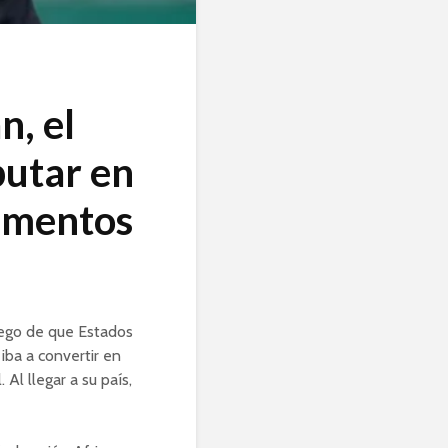
, el
butar en
cumentos
uego de que Estados
 iba a convertir en
 Al llegar a su país,