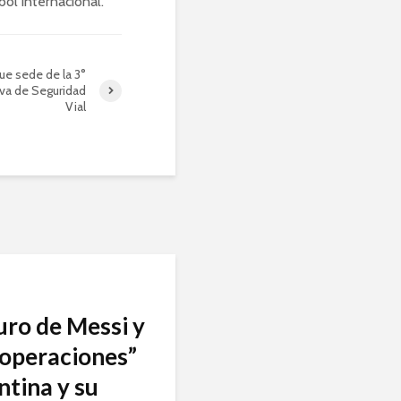
bol internacional.
ue sede de la 3°
iva de Seguridad
Vial
turo de Messi y
 “operaciones”
ntina y su