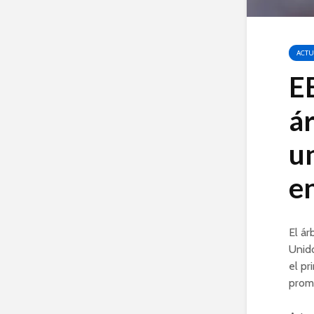
ACTU
E
ár
u
en
El ár
Unido
el pr
prome