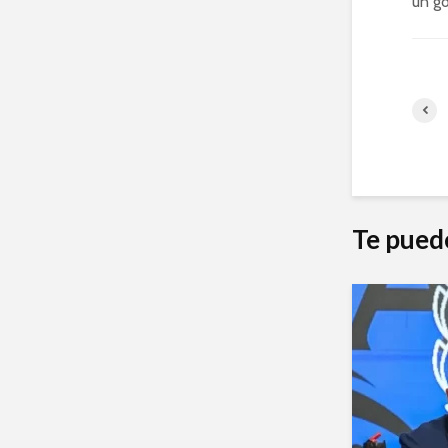
un go
Te pued