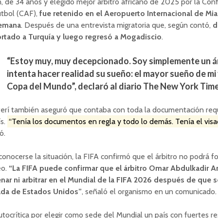
, de 34 años y elegido mejor árbitro africano de 2025 por la Con
útbol (CAF),
fue retenido en el Aeropuerto Internacional de Mia
emana
. Después de una entrevista migratoria que, según contó,
d
rtado a Turquía y luego regresó a Mogadiscio
.
“Estoy muy, muy decepcionado. Soy simplemente un á
intenta hacer realidad su sueño: el mayor sueño de mi v
Copa del Mundo”, declaró al diario The New York Time
ferí también aseguró que contaba con toda la documentación requ
ís.
“Tenía los documentos en regla y todo lo demás. Tenía el visa
ó.
conocerse la situación, la FIFA confirmó que el árbitro no podrá f
eo.
“La FIFA puede confirmar que el árbitro Omar Abdulkadir A
nar ni arbitrar en el Mundial de la FIFA 2026 después de que s
ada de Estados Unidos”
, señaló el organismo en un comunicado.
utocrítica por elegir como sede del Mundial un país con fuertes re