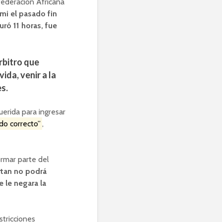
federación Africana
mi el pasado fin
uró 11 horas, fue
rbitro que
ida, venir a la
s.
erida para ingresar
do correcto”
,
ormar parte del
rtan no podrá
e le negara la
stricciones