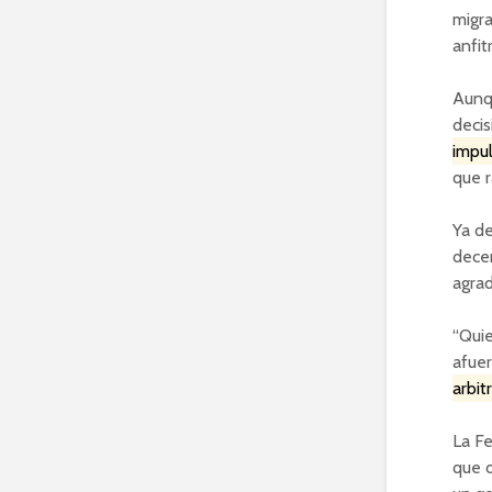
migra
anfit
Aunq
decis
impul
que r
Ya de
decen
agrad
“Quie
afuer
arbit
La Fe
que d