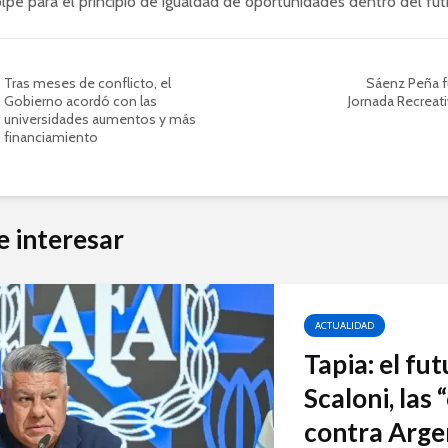
lpe para el principio de igualdad de oportunidades dentro del fút
Tras meses de conflicto, el
Sáenz Peña f
Gobierno acordó con las
Jornada Recreat
universidades aumentos y más
financiamiento
e interesar
ACTUALIDAD
Tapia: el fu
Scaloni, las
contra Arge