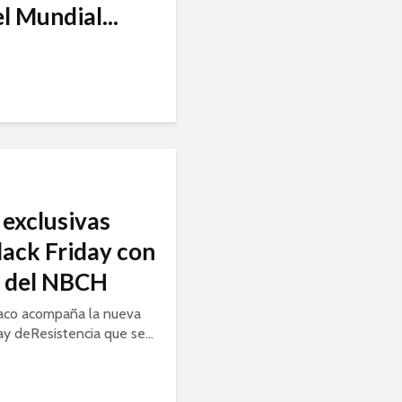
l Mundial...
exclusivas
lack Friday con
a del NBCH
aco acompaña la nueva
ay deResistencia que se...