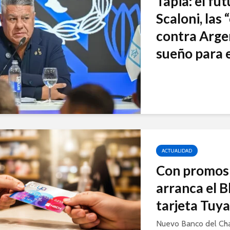
Tapia: el fu
Scaloni, las
contra Arge
sueño para e
ACTUALIDAD
Con promos 
arranca el B
tarjeta Tuy
Nuevo Banco del Ch