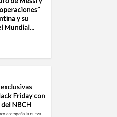
turo de Messi y
 “operaciones”
ntina y su
l Mundial...
exclusivas
lack Friday con
a del NBCH
aco acompaña la nueva