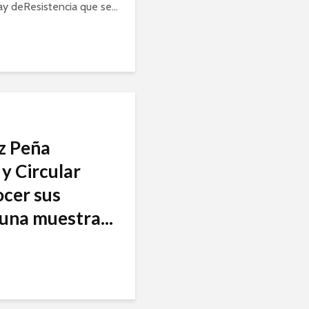
ay deResistencia que se...
nz Peña
y Circular
ocer sus
una muestra...