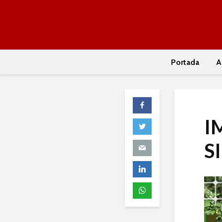
Portada
A
I
S