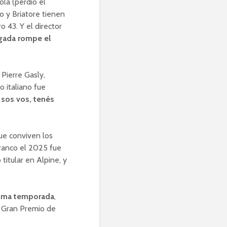
ola (perdió el
to y Briatore tienen
o 43. Y el director
cagada rompe el
Pierre Gasly,
o italiano fue
 sos vos, tenés
que conviven los
Franco el 2025 fue
itular en Alpine, y
óxima temporada
,
l Gran Premio de