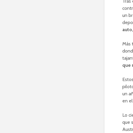
Tras 
contr
un b
depor
auto
Más t
donde
tajan
que 
Estos
pilot
un añ
en el
Lo ci
que 
Austr