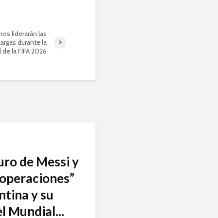
nos liderarán las
argas durante la
 de la FIFA 2026
turo de Messi y
 “operaciones”
ntina y su
l Mundial...