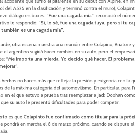
el accidente que sufrió el pilarense en su debut con Alpine, en Im
ol del A525 en la clasificación y terminó contra el muro), Colapin
reve diálogo en boxes.
“Fue una cagada mía”
, reconoció el númer
tivo le respondió:
“Sí, lo sé, fue una cagada tuya, pero si tu 
, también es una cagada mía”
.
arde, otra escena muestra una reunión entre Colapino, Briatore y 
 el argentino sugirió hacer cambios en su auto, pero el empresari
te:
“Me importa una mierda. Yo decido qué hacer. El problema
mejorar”
.
 hechos no hacen más que reflejar la presión y exigencia con la 
os de la máxima categoría del automovilismo. En particular, para 
o en el que estuvo a prueba tras reemplazar a Jack Doohan como t
 que su auto le presentó dificultades para poder competir.
erto es que
Colapinto fue confirmado como titular para la pr
se pondrá en marcha el 8 de marzo próximo, cuando se dispute e
alia.