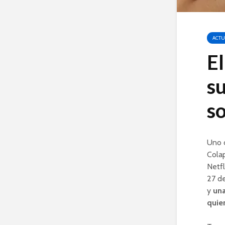
ACTU
El
su
so
Uno 
Colap
Netfl
27 d
y
una
quien