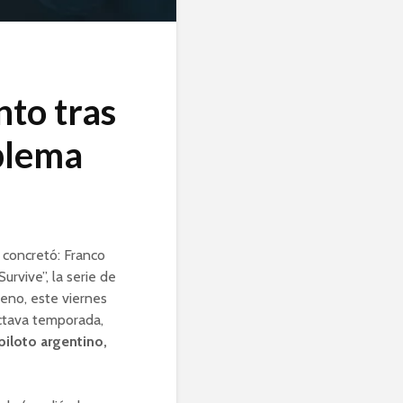
nto tras
oblema
 concretó: Franco
rvive”, la serie de
reno, este viernes
octava temporada,
iloto argentino,