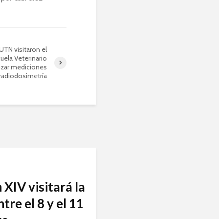
UTN visitaron el
uela Veterinario
izar mediciones
radiodosimetría
 XIV visitará la
tre el 8 y el 11