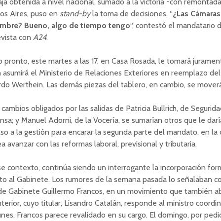
ja obtenida a nivel nacional, sumado a la victoria -con remontada
os Aires, puso en
stand-by
la toma de decisiones. “
¿Las Cámaras
embre? Bueno, algo de tiempo tengo
“, contestó el mandatario 
evista con
A24
.
o pronto, este martes a las 17, en Casa Rosada, le tomará juramen
 asumirá el Ministerio de Relaciones Exteriores en reemplazo de
rdo Werthein. Las demás piezas del tablero, en cambio, se mover
 cambios obligados por las salidas de Patricia Bullrich, de Seguridad
sa; y Manuel Adorni, de la Vocería, se sumarían otros que le dar
so a la gestión para encarar la segunda parte del mandato, en la 
a avanzar con las reformas laboral, previsional y tributaria.
e contexto, continúa siendo un interrogante la incorporación for
to al Gabinete. Los rumores de la semana pasada lo señalaban 
de Gabinete Guillermo Francos, en un movimiento que también aba
nterior, cuyo titular, Lisandro Catalán, responde al ministro coordin
unes, Francos parece revalidado en su cargo. El domingo, por pedid