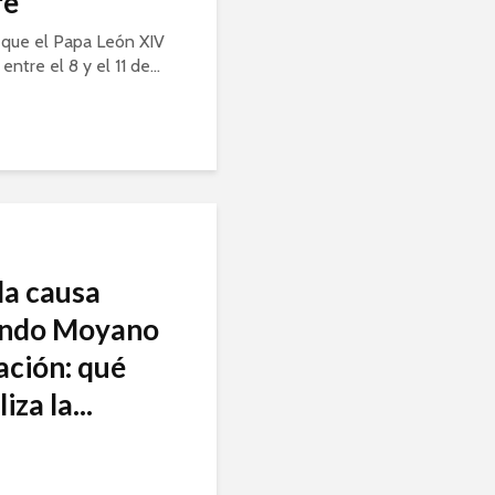
re
 que el Papa León XIV
entre el 8 y el 11 de...
la causa
undo Moyano
ración: qué
za la...