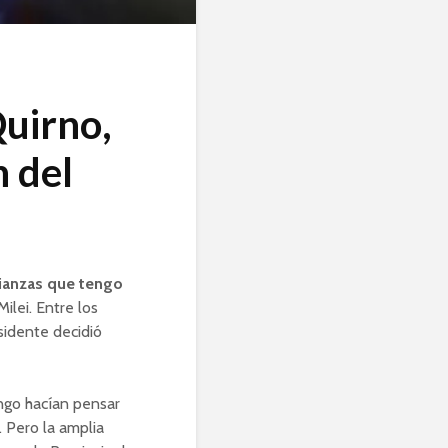
Quirno,
n del
alianzas que tengo
Milei. Entre los
esidente decidió
ingo hacían pensar
. Pero la amplia