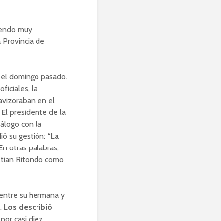
siendo muy
a Provincia de
se el domingo pasado.
iciales, la
avizoraban en el
 El presidente de la
álogo con la
dió su gestión:
“La
 En otras palabras,
istian Ritondo como
a entre su hermana y
o.
Los describió
por casi diez