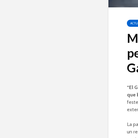
ACTU
M
pe
G
“El G
que 
feste
exten
La pa
un re