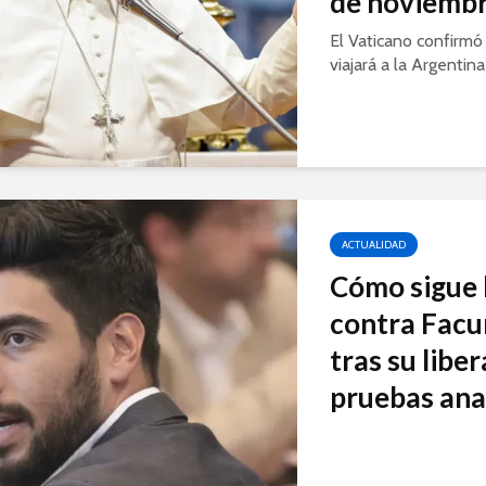
de noviemb
El Vaticano confirmó
viajará a la Argentina 
ACTUALIDAD
Cómo sigue 
contra Fac
tras su libe
pruebas anali