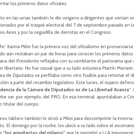
ntar los primeros datos oficiales.
ito en las urnas también le dio oxígeno a dirigentes que venían 
ionados por el traspié electoral del 7 de septiembre pasado en l
s Aires y por la seguidilla de derrotas en el Congreso.
efe” Karina Milei fue la primera voz del oficialismo en pronunciar
o aún restaban un par de horas para conocer los primeros datos of
ana del Presidente reflejaba con su semblante el panorama que 
r libertario. No fue casual que a su lado estuviera Martín Menem.
a de Diputados se perfilaba como otro fusible para retomar el di
ción a partir del recambio legislativo. Este lunes, el riojano defen
idencia de la Cámara de Diputados es de La Libertad Avanza”
.
be ser, por ejemplo, del PRO. En esa terminal, apuntalaban a Cr
 titular del cuerpo.
evo tablero también le sirvió a Milei para descomprimir la intern
o. El domingo por la noche, los ubicó a su lado sobre el escenari
 “los arquitectos del milagro”
que le permitió a LLA imponerse 