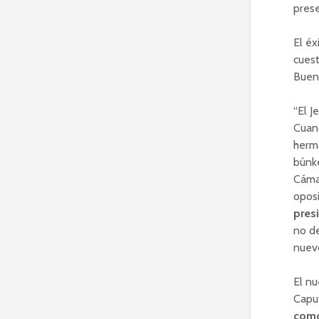
prese
El éx
cuest
Bueno
“El J
Cuand
herm
búnke
Cámar
oposi
pres
no de
nuevo
El nu
Caput
como