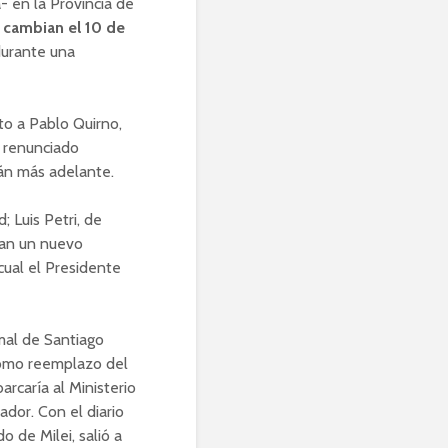
- en la Provincia de
 cambian el 10 de
durante una
to a Pablo Quirno,
l renunciado
án más adelante.
; Luis Petri, de
ían un nuevo
cual el Presidente
mal de Santiago
como reemplazo del
rcaría al Ministerio
ador. Con el diario
o de Milei, salió a