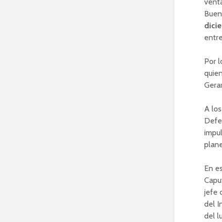
venta
Buen
dici
entr
Por l
quien
Gera
A los
Defen
impul
plane
En es
Capu
jefe 
del I
del l