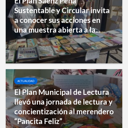
El Plan Sáenz Peña
Sustentable y Circular invita
a conocer sus acciones en
una muestra abierta a la...
ACTUALIDAD
El Plan Municipal de Lectura
llevó una jornada de lectura y
concientización al merendero
“Pancita Feliz”