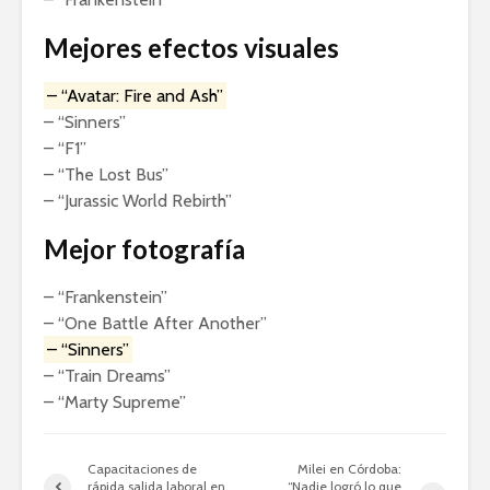
Mejores efectos visuales
– “Avatar: Fire and Ash”
– “Sinners”
– “F1”
– “The Lost Bus”
– “Jurassic World Rebirth”
Mejor fotografía
– “Frankenstein”
– “One Battle After Another”
– “Sinners”
– “Train Dreams”
– “Marty Supreme”
Capacitaciones de
Milei en Córdoba:
rápida salida laboral en
“Nadie logró lo que