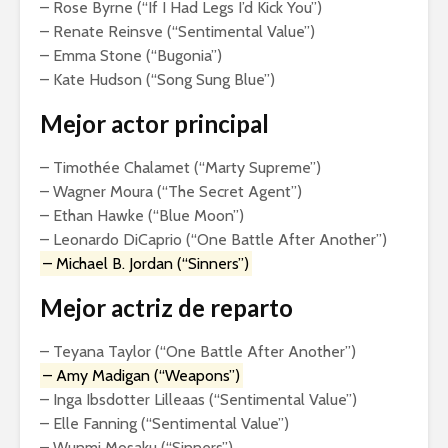
– Rose Byrne (“If I Had Legs I’d Kick You”)
– Renate Reinsve (“Sentimental Value”)
– Emma Stone (“Bugonia”)
– Kate Hudson (“‎Song Sung Blue”)
Mejor actor principal
– Timothée Chalamet (“Marty Supreme”)
– Wagner Moura (“The Secret Agent”)
– Ethan Hawke (“Blue Moon”)
– Leonardo DiCaprio (“One Battle After Another”)
– Michael B. Jordan (“Sinners”)
Mejor actriz de reparto
– Teyana Taylor (“One Battle After Another”)
– Amy Madigan (“Weapons”)
– Inga Ibsdotter Lilleaas (“Sentimental Value”)
– Elle Fanning (“Sentimental Value”)
– Wunmi Mosaku (“Sinners”)