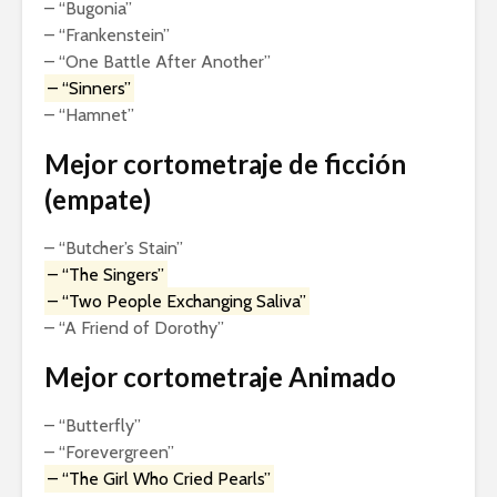
– “Bugonia”
– “Frankenstein”
– “One Battle After Another”
– “Sinners”
– “Hamnet”
Mejor cortometraje de ficción
(empate)
– “Butcher’s Stain”
– “The Singers”
– “Two People Exchanging Saliva”
– “A Friend of Dorothy”
Mejor cortometraje Animado
– “Butterfly”
– “Forevergreen”
– “The Girl Who Cried Pearls”