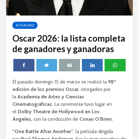
ACTUALIDAD
Oscar 2026: la lista completa
de ganadores y ganadoras
El pasado domingo 15 de marzo se realizó la
98ª
edición de los
premios Oscar
, otorgados por
la
Academia de Artes y Ciencias
Cinematográficas.
La ceremonia tuvo lugar en
el
Dolby Theatre de Hollywood en Los
Ángeles,
con la conducción de
Conan O’Brien.
“One Battle After Another”
, la película dirigida
por
Paul Thomas Anderson,
fue la gran ganadora de