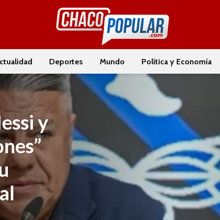
ctualidad
Deportes
Mundo
Política y Economía
essi y
ones”
su
al