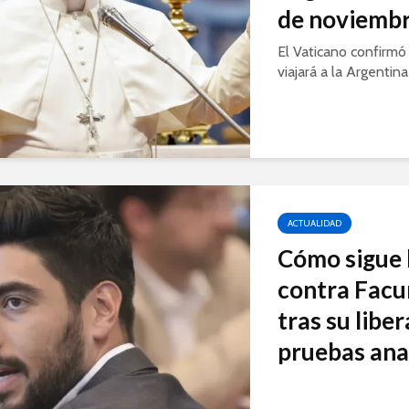
de noviemb
El Vaticano confirmó
viajará a la Argentina 
ACTUALIDAD
Cómo sigue 
contra Fac
tras su libe
pruebas anali