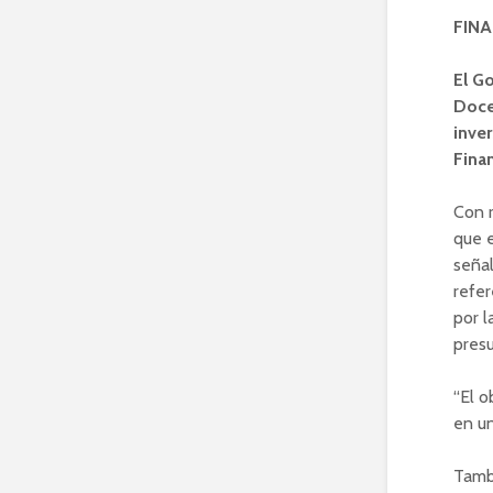
FIN
El G
Doce
inve
Fina
Con r
que e
señal
refe
por l
pres
“El o
en un
Tamb