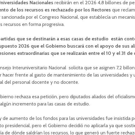
niversidades Nacionales
recibirán en el 2026 4,8 billones de p
nto de los recursos es rechazado por los Rectores
que reclama
y sancionada por el Congreso Nacional, que establecía un mecani
s recursos en forma progresiva.
partidas que se destinarán a esas casas de estudio están con
upuesto 2026 que el Gobierno buscará con el apoyo de sus al
esiones extraordinarias que se realizarán entre el 10 y el 31 de
nsejo Interuniversitario Nacional solicita que se asignen 7,2 bill
 hacer frente al gasto de mantenimiento de las universidades y
ial del personal docente y no docente.
bierno rechaza esa petición, pero diputados aliados del oficialis
algún incremento para las casas de estudio.
y de aumento de los fondos para las universidades fue insistida p
to presidencial, pero el Gobierno decidió no aplicarla ya que sost
ía de dónde saldrían los recursos, lo que generó un fuerte recha