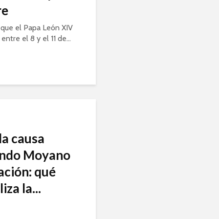
re
 que el Papa León XIV
entre el 8 y el 11 de...
la causa
undo Moyano
ración: qué
za la...