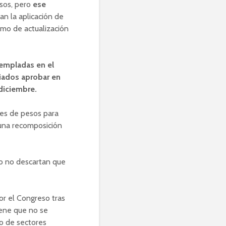
esos, pero
ese
n la aplicación de
smo de actualización
templadas en el
iados aprobar en
 diciembre.
ones de pesos para
 una recomposición
mo no descartan que
or el Congreso tras
iene que no se
zo de sectores