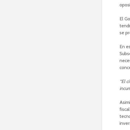
oposi
El G
tendr
se pr
En es
Subse
neces
conc
“El c
incum
Asimi
fisca
tecno
inver