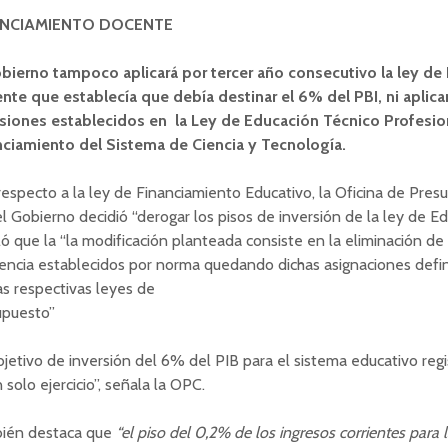
ANCIAMIENTO DOCENTE
obierno tampoco aplicará por tercer año consecutivo la ley de
nte que establecía que debía destinar el 6% del PBI, ni aplicar
rsiones establecidos en la Ley de Educación Técnico Profesion
nciamiento del Sistema de Ciencia y Tecnología.
especto a la ley de Financiamiento Educativo, la Oficina de Pre
l Gobierno decidió “derogar los pisos de inversión de la ley de E
ó que la “la modificación planteada consiste en la eliminación de
rencia establecidos por norma quedando dichas asignaciones def
as respectivas leyes de
upuesto”
bjetivo de inversión del 6% del PIB para el sistema educativo reg
 solo ejercicio”, señala la OPC.
ién destaca que
“el piso del 0,2% de los ingresos corrientes para