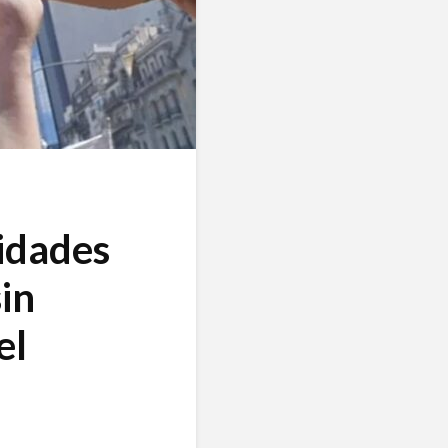
idades
in
el