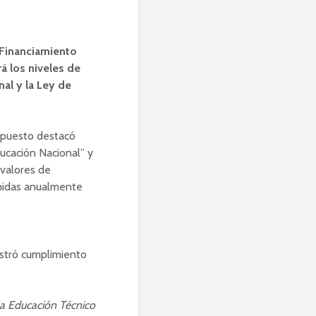
 Financiamiento
á los niveles de
al y la Ley de
supuesto destacó
ducación Nacional” y
 valores de
inidas anualmente
istró cumplimiento
 la Educación Técnico