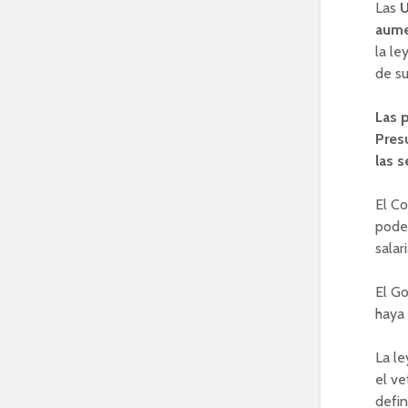
Las
U
aume
la le
de su
Las 
Pres
las s
El Co
poder
salar
El Go
haya 
La le
el ve
defin