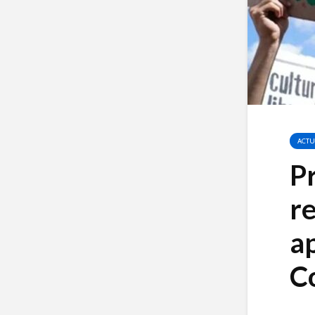
ACTU
P
re
ap
C