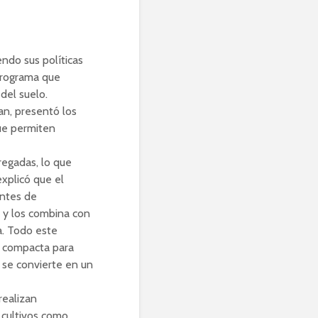
ndo sus políticas
programa que
del suelo.
lan, presentó los
que permiten
egadas, lo que
xplicó que el
entes de
 y los combina con
a. Todo este
e compacta para
 se convierte en un
realizan
 cultivos como