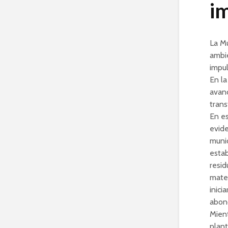
i
La Mu
ambie
impul
En la
avanc
trans
En e
evide
munic
estab
resid
mater
inici
abono
Mient
plant