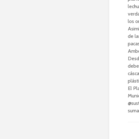
lechu
verd
los o
Asimi
de la
pacas
Ambo
Desde
deben
cásca
plást
El Pl
Munic
@sust
sumar