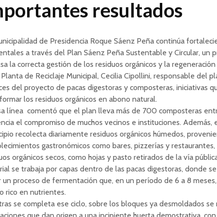
mportantes resultados
nicipalidad de Presidencia Roque Sáenz Peña continúa fortalecie
ntales a través del Plan Sáenz Peña Sustentable y Circular, un 
sa la correcta gestión de los residuos orgánicos y la regeneración 
 Planta de Reciclaje Municipal, Cecilia Cipollini, responsable del p
es del proyecto de pacas digestoras y composteras, iniciativas 
formar los residuos orgánicos en abono natural.
sa línea comentó que el plan lleva más de 700 composteras entr
ncia el compromiso de muchos vecinos e instituciones. Además, e
ipio recolecta diariamente residuos orgánicos húmedos, proveni
lecimientos gastronómicos como bares, pizzerías y restaurantes,
uos orgánicos secos, como hojas y pasto retirados de la vía públic
ial se trabaja por capas dentro de las pacas digestoras, donde s
ar un proceso de fermentación que, en un período de 6 a 8 meses,
 rico en nutrientes.
ras se completa ese ciclo, sobre los bloques ya desmoldados se 
aciones que dan origen a una incipiente huerta demostrativa, con