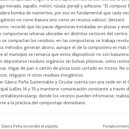
ga morada, zapallo, melón, rúcula, perejil y achicoria. “El compos
adera bomba de nutrientes, por eso es fundamental que cada vec
rgánicos no como basura sino como un recurso valioso”, destacó.
smo, recordó que las pacas digestoras instaladas en plazas y ave
s composteras urbanas ubicadas en distintos sectores del centro:
 se compactan los residuos, en las composteras se trabaja revolv
s métodos generan abono, aunque el de la compostera es más r
 el municipio se remarca que estos dispositivos no son basurero
 depositarse residuos orgánicos sin bolsas plásticas, como resto
ras, migas de pan o cartón de pizza sucio cortado en trozos. No s
icos, telgopor ni otros residuos inorgánicos.
an Sáenz Peña Sustentable y Circular cuenta con una sede en el 
ipal (calles 14 y 11) y mantiene comunicación constante a través 
entableycircularsp, donde los vecinos pueden informarse, realiza
se a la práctica del compostaje domiciliario.
Sáenz Peña encendió el espíritu
Fortalecimient