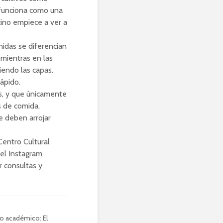
t funciona como una
ino empiece a ver a
nidas se diferencian
 mientras en las
iendo las capas.
ápido.
s, y que únicamente
s de comida,
e deben arrojar
Centro Cultural
del Instagram
r consultas y
o académico: El