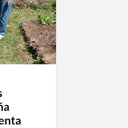
s
ña
senta