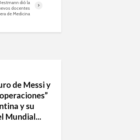
Oestmann dió la
nuevos docentes
rrera de Medicina
turo de Messi y
 “operaciones”
ntina y su
l Mundial...