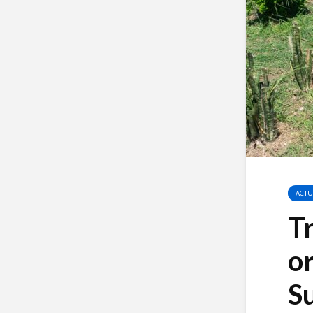
ACTU
T
or
Su